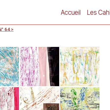
Accueil
Les Cah
° 64 >