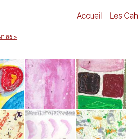
Accueil
Les Cah
° 86 >