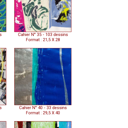
s
Cahier N° 35 - 103 dessins
Format : 21,5 X 28
s
Cahier N° 40 - 33 dessins
Format : 29,5 X 40