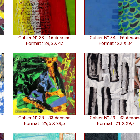
Cahier N° 33 - 16 dessins
Cahier N° 34 - 56 dessin
Format : 29,5 X 42
Format : 22 X 34
Cahier N° 38 - 33 dessins
Cahier N° 39 - 43 dessin
Format : 29,5 X 29,5
Format : 21 X 29,7