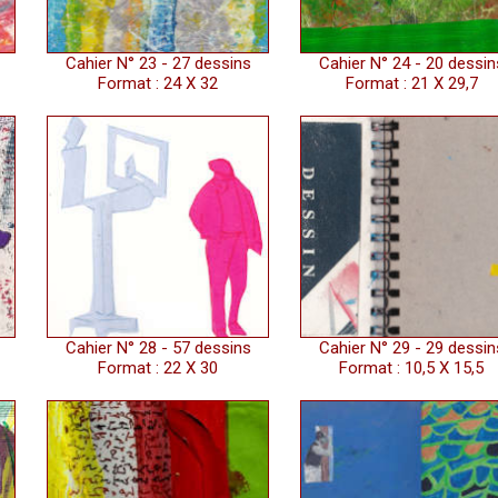
Cahier N° 23 - 27 dessins
Cahier N° 24 - 20 dessin
Format : 24 X 32
Format : 21 X 29,7
Cahier N° 28 - 57 dessins
Cahier N° 29 - 29 dessin
Format : 22 X 30
Format : 10,5 X 15,5