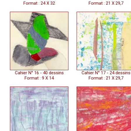
Format : 24 X 32
Format : 21 X 29,7
Cahier N° 16 - 40 dessins
Cahier N° 17 - 24 dessins
Format : 9 X 14
Format : 21 X 29,7