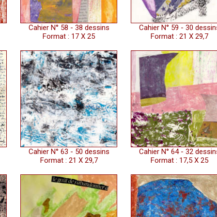
Cahier N° 58 - 38 dessins
Cahier N° 59 - 30 dessin
Format : 17 X 25
Format : 21 X 29,7
Cahier N° 63 - 50 dessins
Cahier N° 64 - 32 dessin
Format : 21 X 29,7
Format : 17,5 X 25