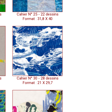
s
Cahier N° 25 - 22 dessins
Format : 31,8 X 40
s
Cahier N° 30 - 28 dessins
Format : 21 X 29,7