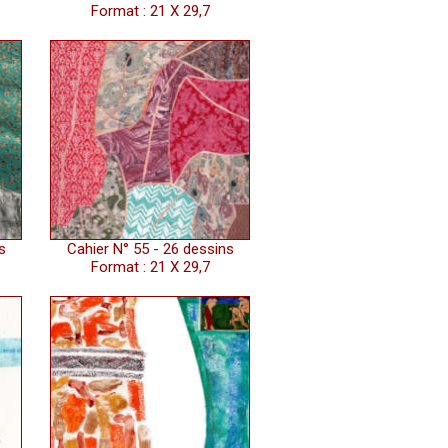
Format : 21 X 29,7
s
Cahier N° 55 - 26 dessins
Format : 21 X 29,7